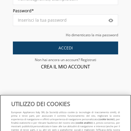
Password*
Ho dimenticato la mia password
ACCEDI
Non hai ancora un account? Registrati
CREA IL MIO ACCOUNT
UTILIZZO DEI COOKIES
European Appliances Italy SRL (la Società) utilizza cookie (o tecnologie di tracciamento simili), di
Hai bisogno di supporto ulteriore?
prima e terze parti, per assicurare il corretto funzionamento del sito, migliorare la vostra
esperienza di navigazione e offrirti un’esperienza di navigazione personalizzata (
cookie tecnici
), per
finalità statistiche e per rilevare l’audience del nostro sito (
cookie analitici
) e, previo consenso, per
mostrarti pubblicità personalizzata in base alle tue abitudini di navigazione e interessi (anche per il
tramite di terze parti, e su altri siti web o piattaforme social) e migliorare l’efficacia della nostra